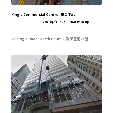
King's Commercial Centre 景星中心
1,775 sq.ft.（G） HKD @ 25 up
25 King's Road, North Point 北角 英皇道25號