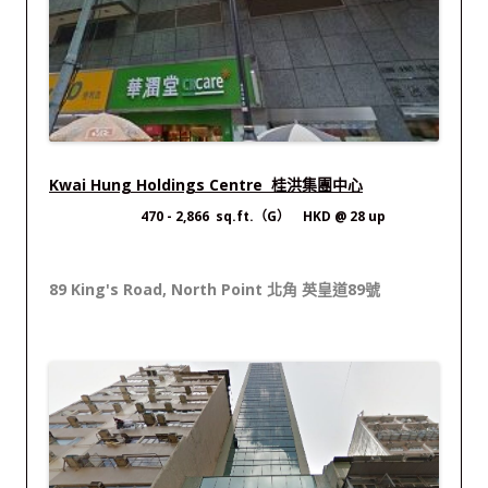
Kwai Hung Holdings Centre 桂洪集團中心
470
- 2,866 sq.ft.（G） HKD @ 28 up
89 King's Road, North Point 北角 英皇道89號