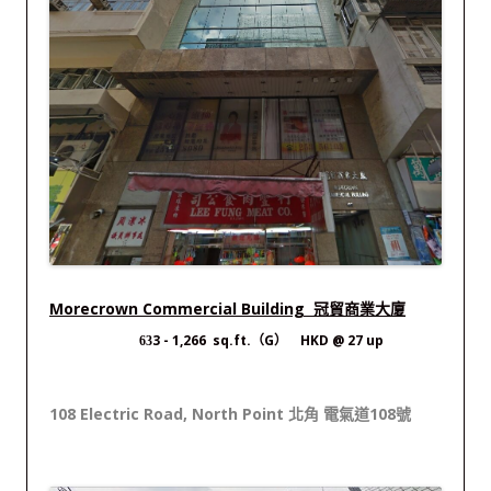
Morecrown Commercial Building 冠貿商業大廈
3 - 1,266 sq.ft.（G） HKD @ 27 up
63
108 Electric Road, North Point 北角 電氣道108號