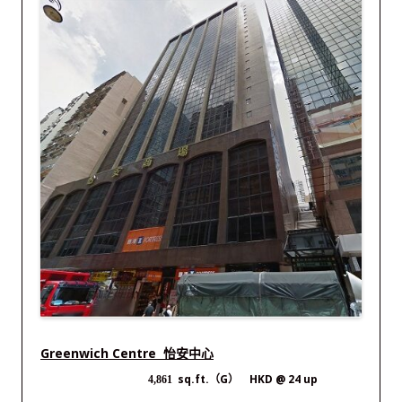
Greenwich Centre 怡安中心
sq.ft.（G） HKD @ 24 up
4,861