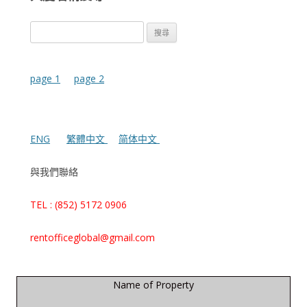
搜
尋
關
鍵
page 1
page 2
字:
ENG
繁體中文
简体中文
與我們聯絡
TEL : (852) 5172 0906
rentofficeglobal@gmail.com
Name of Property