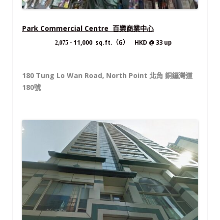
Park Commercial Centre 百樂商業中心
- 11,000 sq.ft.（G） HKD @ 33 up
2,075
180 Tung Lo Wan Road, North Point 北角 銅鑼灣道
180號