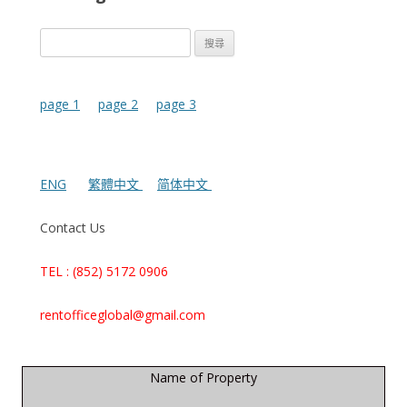
搜
尋
關
鍵
page 1
page 2
page 3
字:
ENG
繁體中文
简体中文
Contact Us
TEL : (852) 5172 0906
rentofficeglobal@gmail.com
Name of Property