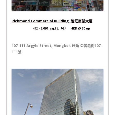
Richmond Commercial Building 皆旺商業大廈
- 3,091 sq.ft.（G） HKD @ 30 up
442
107-111 Argyle Street, Mongkok 旺角 亞皆老街107-
111號