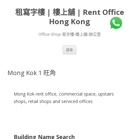
租寫字樓 | 樓上舖 | Rent Office
Hong Kong
Office-Shop-寫字樓-樓上舖-辦公室
跳
選單
至
主
要
內
容
Mong Kok 1 旺角
Mong Kok rent office, commercial space, upstairs
shops, retail shops and serviced offices
Building Name Search