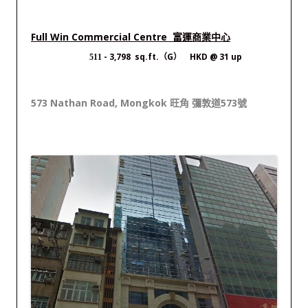
Full Win Commercial Centre 富運商業中心
- 3,798 sq.ft.（G） HKD @ 31 up
511
573 Nathan Road, Mongkok 旺角 彌敦道573號