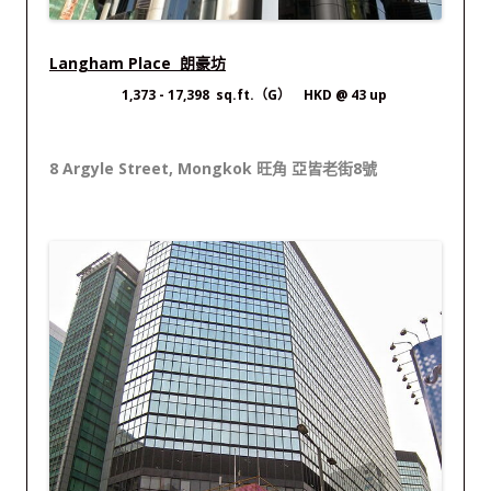
Langham Place 朗豪坊
1,373 - 17,398 sq.ft.（G） HKD @ 43 up
8 Argyle Street, Mongkok 旺角 亞皆老街8號