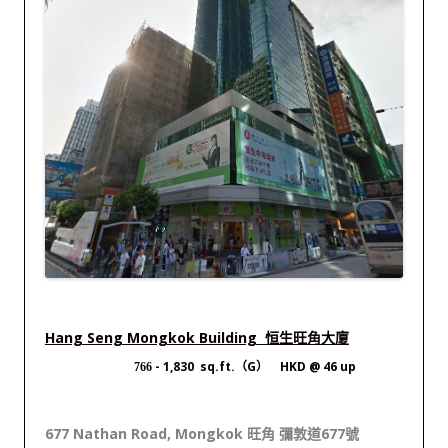
Hang Seng Mongkok Building 恒生旺角大廈
- 1,830 sq.ft.（G） HKD @ 46 up
766
677 Nathan Road, Mongkok 旺角 彌敦道677號