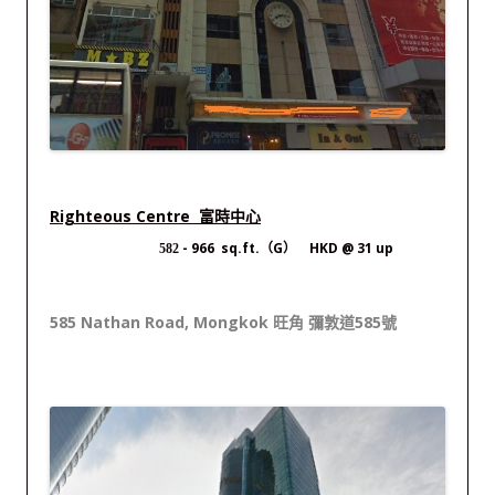
Righteous Centre 富時中心
- 966 sq.ft.（G） HKD @ 31 up
582
585 Nathan Road, Mongkok 旺角 彌敦道585號