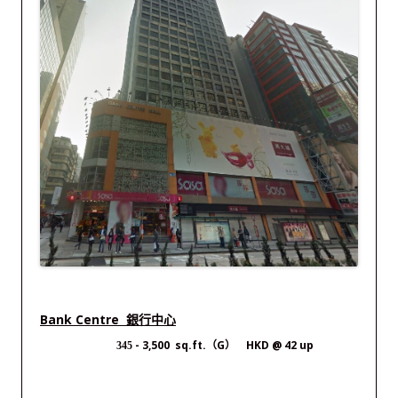
Bank Centre 銀行中心
- 3,500 sq.ft.（G） HKD @ 42 up
345