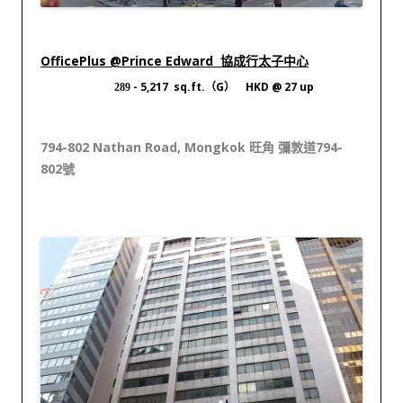
OfficePlus @Prince Edward 協成行太子中心
- 5,217 sq.ft.（G） HKD @ 27 up
289
794-802 Nathan Road, Mongkok 旺角 彌敦道794-
802號