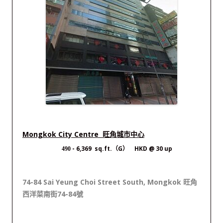
Mongkok City Centre 旺角城市中心
- 6,369 sq.ft.（G） HKD @ 30 up
490
74-84 Sai Yeung Choi Street South, Mongkok 旺角
西洋菜南街74-84號