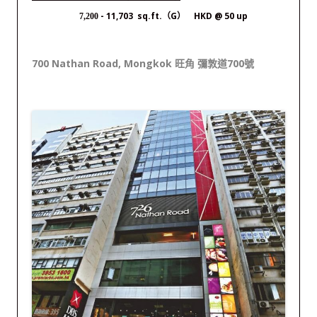
- 11,703 sq.ft.（G） HKD @ 50 up
7,200
700 Nathan Road, Mongkok 旺角 彌敦道700號