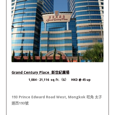
Grand Century Place 新世紀廣場
1,084 - 21,116 sq.ft.（G） HKD @ 45 up
193 Prince Edward Road West, Mongkok 旺角 太子
道西193號