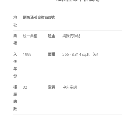
地
鰂魚涌英皇道663號
址
業
統一業權
租金
與我們聯絡
權
入
1999
面積
566 - 8,314 sq.ft.（G）
伙
年
份
樓
32
空調
中央空調
層
總
數