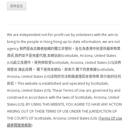
We are independent not-for-profit run by volunteers with the aim to
bring to the people in Hong Kong up-to-date information, we are not
agency.我們是由志願者組織的獨立非營利，旨在為香港市民提供最新物業
資訊,我們並不是地產代理,本網站由Scottsdale, Arizona, United States
(US)設立及運作。使用條款受Scottsdale, Arizona, United States (US)法例
規管並 據此詮釋。 閣下使用本網站，即表示 閣下同意根據Scottsdale,
Arizona, United States (US)法院的司法制度處理因本使用條 款引致的任何
訴訟。This website is established and operated by Scottsdale,
Arizona, United States (US). These Terms of Use are governed by and
construed in accordance with the laws of Scottsdale, Arizona, United
States (US). BY USING THIS WEBSITE, YOU AGREE TO HAVE ANY ACTION
ARISING OUT OF THESE TERMS OF USE UNDER THE JURISDICTION OF
THE COURTS OF Scottsdale, Arizona, United States (US).
(Terms Of Use
請參閱使用條款)