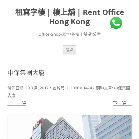
租寫字樓 | 樓上舖 | Rent Office
Hong Kong
Office-Shop-寫字樓-樓上舖-辦公室
跳
選單
至
主
要
內
容
中保集團大廈
發佈日期:
19 3 月, 2017
，圖片尺寸:
1068 × 1424
，關聯文章:
中保集團
大廈
← 上一張
下一張 →