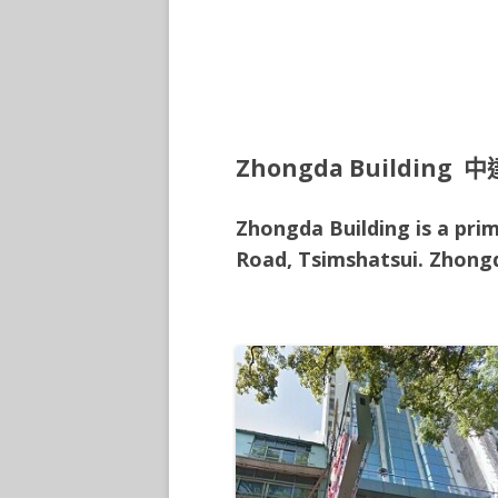
TSIM SHA TSUI 6
TSIM SHA TSUI 7
Zhongda Building 
Zhongda Building is a prim
Road, Tsimshatsui
. Zhong