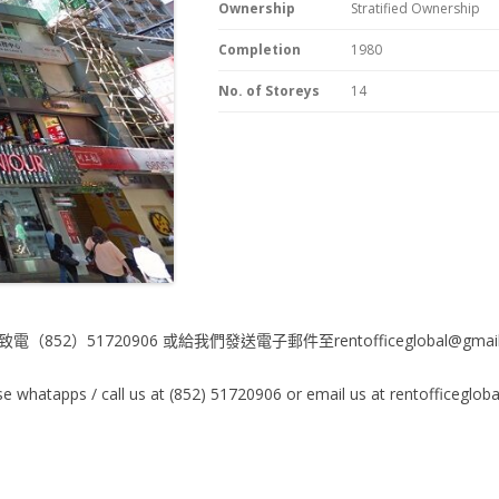
Ownership
Stratified Ownership
Completion
1980
No. of Storeys
14
電（852）51720906 或給我們發送電子郵件至rentofficeglobal@gmail
e whatapps / call us at (852) 51720906 or email us at rentofficeglo