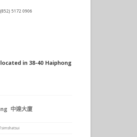
 (852) 5172 0906
 located in
38-40 Haiphong
lding 中達大廈
Tsimshatsui