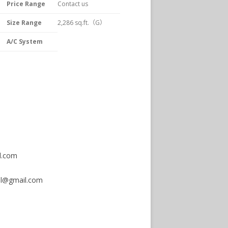
Price Range
Contact us
Size Range
2,286 sq.ft.（G）
A/C System
.com
bal@gmail.com