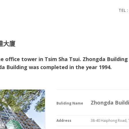
 尖沙咀
TEL :
 尖沙咀
中達大廈
e office tower in Tsim Sha Tsui. Zhongda Building
da Building
was completed in the year 1994.
Zhongda Bui
Buliding Name
Address
38-40 Haiphong Road, 