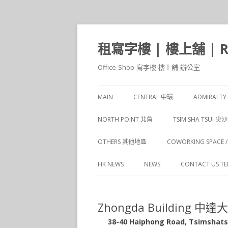
租寫字樓 | 樓上舖 | Ren
Office-Shop-寫字樓-樓上舖-辦公室
MAIN
CENTRAL 中環
ADMIRALT
CENTRAL 1 中環
NORTH POINT 北角
TSIM SHA TSUI 尖
CENTRAL 2 中環
NORTH POINT 1 北角
TSIM SHA TSUI 1
OTHERS 其他地區
COWORKING SPACE
CENTRAL 3 中環
NORTH POINT 2 北角
TSIM SHA TSUI 2
HK NEWS
NEWS
CONTACT US TEL 
CENTRAL 4 中環
TSIM SHA TSUI 3
CENTRAL 5 中環
Zhongda Building 中達
TSIM SHA TSUI 4
38-40 Haiphong Road, Tsimsh
TSIM SHA TSUI 5