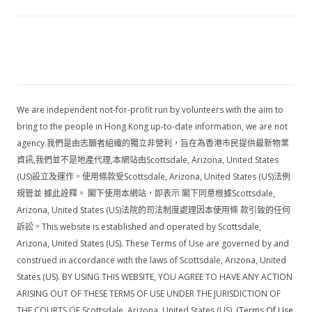
We are independent not-for-profit run by volunteers with the aim to
bring to the people in Hong Kong up-to-date information, we are not
agency.我們是由志願者組織的獨立非營利，旨在為香港市民提供最新物業
資訊,我們並不是地產代理,本網站由Scottsdale, Arizona, United States
(US)設立及運作。使用條款受Scottsdale, Arizona, United States (US)法例
規管並 據此詮釋。 閣下使用本網站，即表示 閣下同意根據Scottsdale,
Arizona, United States (US)法院的司法制度處理因本使用條 款引致的任何
訴訟。This website is established and operated by Scottsdale,
Arizona, United States (US). These Terms of Use are governed by and
construed in accordance with the laws of Scottsdale, Arizona, United
States (US). BY USING THIS WEBSITE, YOU AGREE TO HAVE ANY ACTION
ARISING OUT OF THESE TERMS OF USE UNDER THE JURISDICTION OF
THE COURTS OF Scottsdale, Arizona, United States (US).
(Terms Of Use