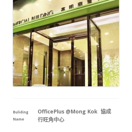
OfficePlus @Mong Kok 協成
Buliding
行旺角中心
Name