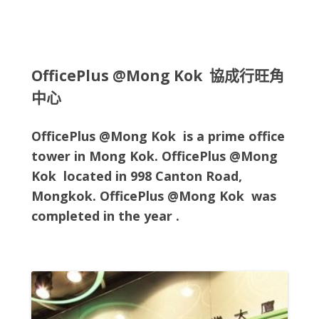
OfficePlus @Mong Kok 協成行旺角
中心
OfficePlus @Mong Kok is a prime office
tower in Mong Kok. OfficePlus @Mong
Kok located in
998 Canton Road,
Mongkok
. OfficePlus @Mong Kok
was
completed in the year .