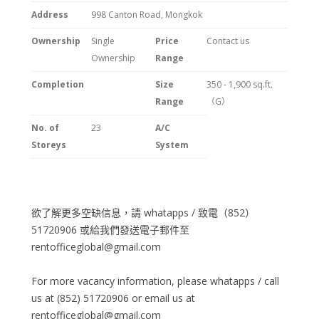
Address
998 Canton Road, Mongkok
Ownership
Single
Price
Contact us
Ownership
Range
Completion
Size
350 - 1,900 sq.ft.
Range
（G）
No. of
23
A/C
Storeys
System
欲了解更多空缺信息，請 whatapps / 致電（852）
51720906 或給我們發送電子郵件至
rentofficeglobal@gmail.com
For more vacancy information, please whatapps / call
us at (852) 51720906 or email us at
rentofficeglobal@gmail.com