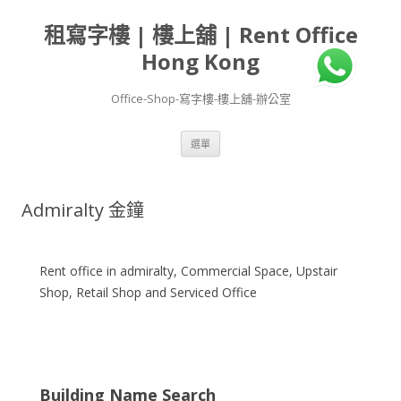
租寫字樓 | 樓上舖 | Rent Office
Hong Kong
Office-Shop-寫字樓-樓上舖-辦公室
跳
選單
至
主
要
內
容
Admiralty 金鐘
Rent office in admiralty, Commercial Space, Upstair
Shop, Retail Shop and Serviced Office
Building Name Search