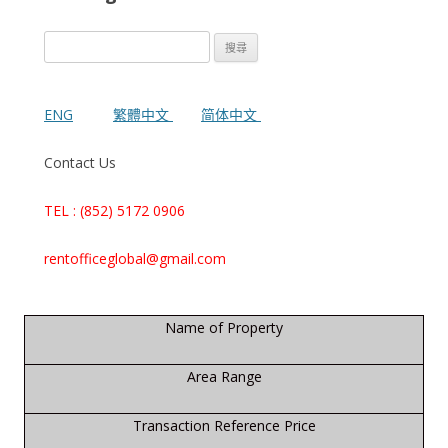
搜
尋
關
鍵
ENG
繁體中文
简体中文
字:
Contact Us
TEL : (852) 5172 0906
rentofficeglobal@gmail.com
Name of Property
Area Range
Transaction Reference Price