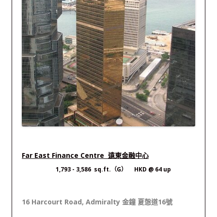
Far East Finance Centre 遠東金融中心
1,793 - 3,586 sq.ft.（G） HKD @ 64 up
16 Harcourt Road, Admiralty 金鐘 夏愨道16號