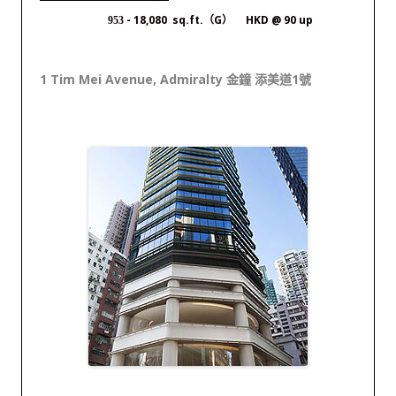
- 18,080 sq.ft.（G） HKD @ 90 up
953
1 Tim Mei Avenue, Admiralty 金鐘 添美道1號