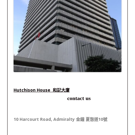
Hutchison House 和記大廈
contact us
10 Harcourt Road, Admiralty 金鐘 夏愨道10號