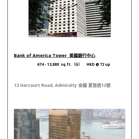
Bank of America Tower 美國銀行中心
674
- 13,880 sq.ft.（G） HKD @ 72 up
12 Harcourt Road, Admiralty 金鐘 夏愨道12號