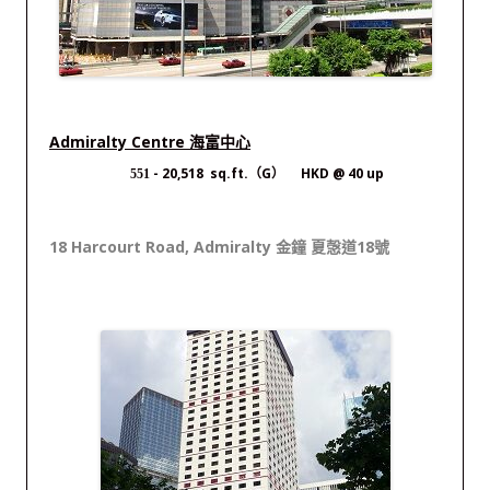
Admiralty Centre 海富中心
- 20,518 sq.ft.（G） HKD @ 40 up
551
18 Harcourt Road, Admiralty 金鐘 夏愨道18號