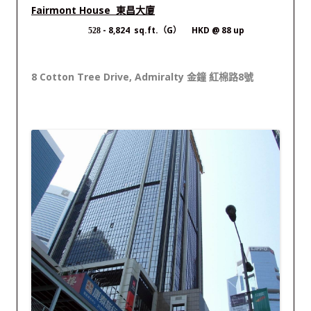
Fairmont House 東昌大廈
- 8,824 sq.ft.（G） HKD @ 88 up
528
8 Cotton Tree Drive, Admiralty 金鐘 紅棉路8號